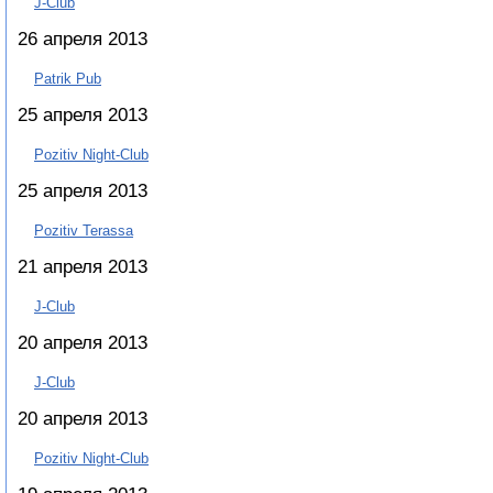
J-Club
26 апреля 2013
Patrik Pub
25 апреля 2013
Pozitiv Night-Club
25 апреля 2013
Pozitiv Terassa
21 апреля 2013
J-Club
20 апреля 2013
J-Club
20 апреля 2013
Pozitiv Night-Club