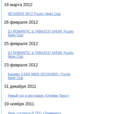
16 марта 2012
RESIDENT BITZ.Pozitiv Night Club
26 февраля 2012
DJ ROMANTIC & TABASCO SHOW. Pozitiv
Night Club
25 февраля 2012
DJ ROMANTIC & TABASCO SHOW. Pozitiv
Night Club
23 февраля 2012
Karaoke STAR (MEN SESSIONS). Pozitiv
Night Club
31 декабря 2011
Новый год в ресторане «Оливер Твист»
19 ноября 2011
День студента В ТРЦ «Терминал»