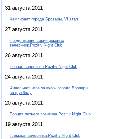
31 августа 2011
Чемпионат города Бровары, VI этап
27 августа 2011
Продолжения серии роковых
вечеринок.Pozitiv Night Club
26 августа 2011
Пенная вечеринка.Pozitiv Night Club
24 августа 2011
Финальная игра за кубок города Бровары
по футболу
20 августа 2011
Порция летнего позитива.Pozitiv Night Club
19 августа 2011
Пляжная вечеринка.Pozitiv Night Club