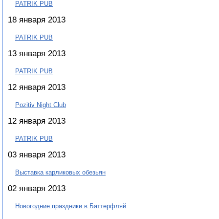
PATRIK PUB
18 января 2013
PATRIK PUB
13 января 2013
PATRIK PUB
12 января 2013
Pozitiv Night Club
12 января 2013
PATRIK PUB
03 января 2013
Выставка карликовых обезьян
02 января 2013
Новогодние праздники в Баттерфляй