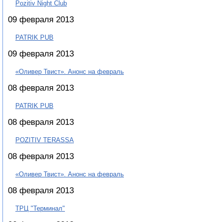
Pozitiv Night Club
09 февраля 2013
PATRIK PUB
09 февраля 2013
«Оливер Твист». Анонс на февраль
08 февраля 2013
PATRIK PUB
08 февраля 2013
POZITIV TERASSA
08 февраля 2013
«Оливер Твист». Анонс на февраль
08 февраля 2013
ТРЦ "Терминал"