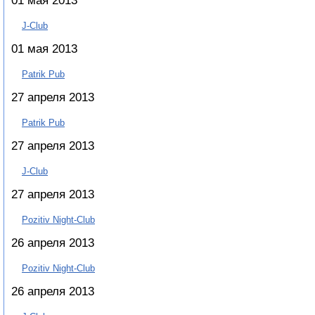
01 мая 2013
J-Club
01 мая 2013
Patrik Pub
27 апреля 2013
Patrik Pub
27 апреля 2013
J-Club
27 апреля 2013
Pozitiv Night-Club
26 апреля 2013
Pozitiv Night-Club
26 апреля 2013