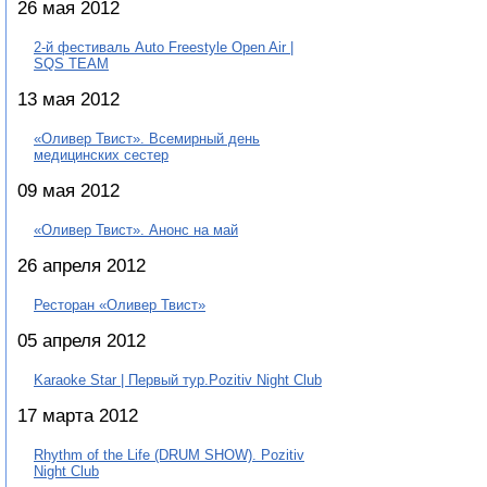
26 мая 2012
2-й фестиваль Auto Freestyle Open Air |
SQS TEAM
13 мая 2012
«Оливер Твист». Всемирный день
медицинских сестер
09 мая 2012
«Оливер Твист». Анонс на май
26 апреля 2012
Ресторан «Оливер Твист»
05 апреля 2012
Karaoke Star | Первый тур.Pozitiv Night Club
17 марта 2012
Rhythm of the Life (DRUM SHOW). Pozitiv
Night Club