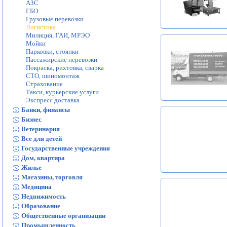
АЗС
ГБО
Грузовые перевозки
Логистика
Милиция, ГАИ, МРЭО
Мойки
Парковки, стоянки
Пассажирские перевозки
Покраска, рихтовка, сварка
СТО, шиномонтаж
Страхование
Такси, курьерские услуги
Экспресс доставка
Банки, финансы
Бизнес
Ветеринария
Все для детей
Государственные учреждения
Дом, квартира
Жилье
Магазины, торговля
Медицина
Недвижимость
Образование
Общественные организации
Промышленность